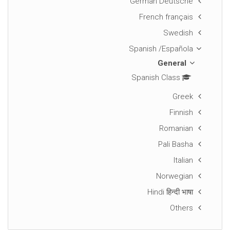
German Deutsche
French français
Swedish
Spanish /Española
General
Spanish Class
Greek
Finnish
Romanian
Pali Basha
Italian
Norwegian
Hindi हिन्दी भाषा
Others