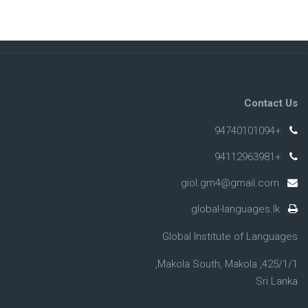
Contact Us
+94740101094
+94112963981
giol.gm4@gmail.com
global-languages.lk
Global Institute of Languages
425/1/1, Makola South, Makola,
Sri Lanka