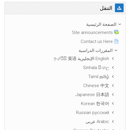
تجاوز التنقل
التنقل
الصفحة الرئيسية
Site announcements
Contact us Here
المقررات الدراسية
English الإنجليزية ඉංග්රීසි 英语
Sinhala සිංහල
Tamil தமிழ்
Chinese 中文
Japanese 日本語
Korean 한국어
Russian русский
Arabic عربى